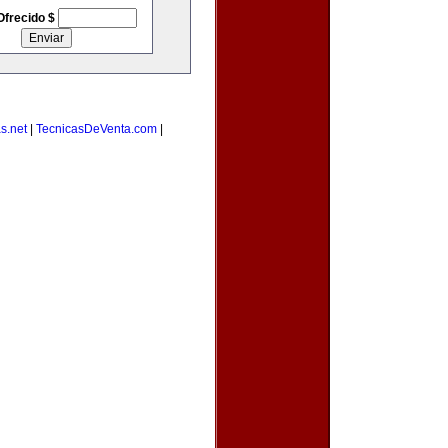
Ofrecido $
s.net
|
TecnicasDeVenta.com
|