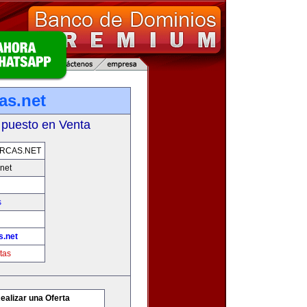
as.net
 puesto en Venta
RCAS.NET
net
s
s.net
tas
ealizar una Oferta