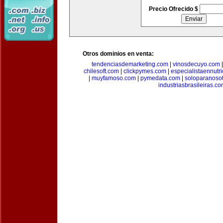
Precio Ofrecido $
Otros dominios en venta:
tendenciasdemarketing.com
|
vinosdecuyo.com
chilesoft.com
|
clickpymes.com
|
especialistaennutr
|
muyfamoso.com
|
pymedata.com
|
soloparanoso
industriasbrasileiras.c