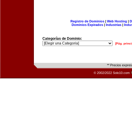
Registro de Dominios
|
Web Hosting
|
D
Dominios Expirados
|
Industrias
|
Indu
Categorías de Dominio:
[Pág. princi
** Precios expre
© 2002/2022 Solo10.com