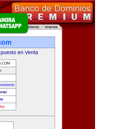
.com
 puesto en Venta
S.COM
m
enimiento
erta!
om
tas