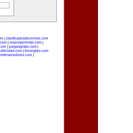
om
|
clasificadosdecoches.com
.com
|
reservaenhotel.com
|
.com
|
juegasgratis.com
|
ublicidad.com
|
foroingles.com
|
interservidores.com
|