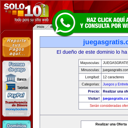
juegasgratis
El dueño de este dominio lo ha
Mayusculas:
JUEGASGRATI
Minusculas:
juegasgratis.co
Longitud:
12 caracteres
Categorias:
Juegos y Entret
Precio:
Realizar una of
Visitar!
juegasgratis.c
Serán consideradas ofer
Realizar una Oferta